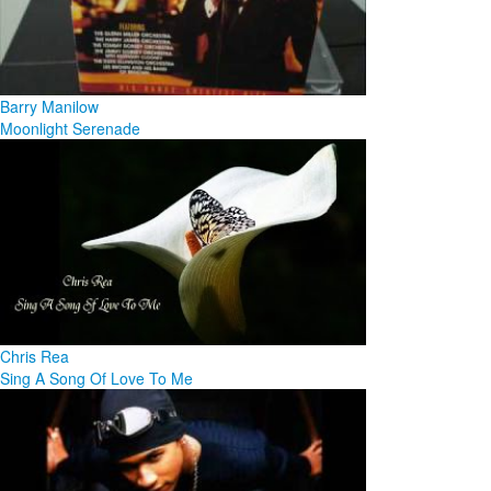
Barry Manilow
Moonlight Serenade
Chris Rea
Sing A Song Of Love To Me