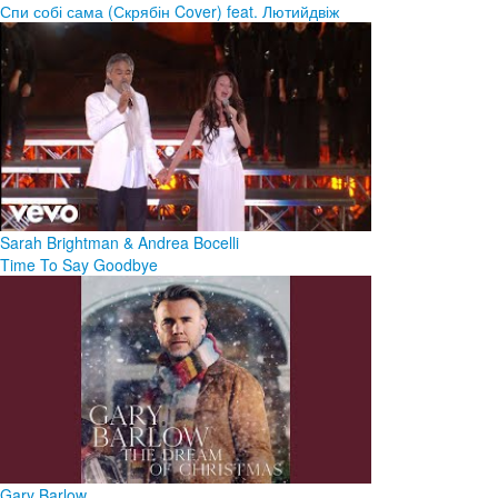
Спи собі сама (Скрябін Cover) feat. Лютийдвіж
Sarah Brightman & Andrea Bocelli
Time To Say Goodbye
Gary Barlow