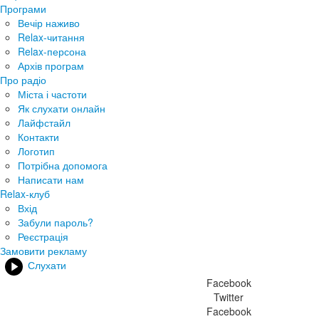
Програми
Вечір наживо
Relax-читання
Relax-персона
Архів програм
Про радіо
Міста і частоти
Як слухати онлайн
Лайфстайл
Контакти
Логотип
Потрібна допомога
Написати нам
Relax-клуб
Вхід
Забули пароль?
Реєстрація
Замовити рекламу
Слухати
Facebook
Twitter
Facebook