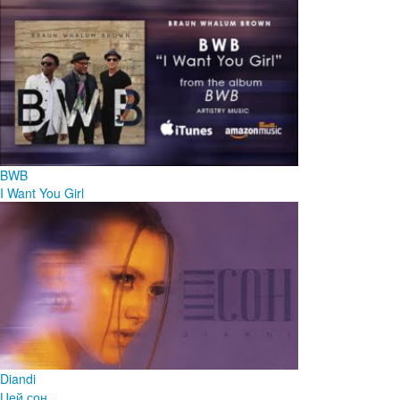
BWB
I Want You Girl
Diandi
Цей сон