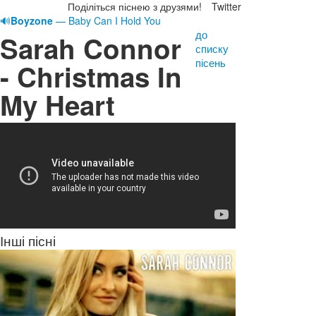
Поділіться піснею з друзями!
Twitter
🔊
Boyzone
— Baby Can I Hold You
до
Sarah Connor
списку
пісень
- Christmas In
My Heart
Інші пісні