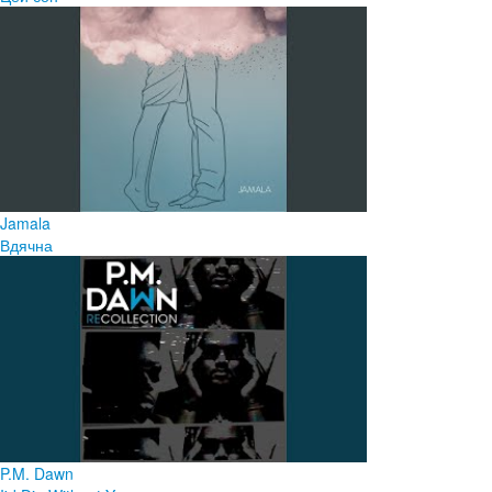
Jamala
Вдячна
P.M. Dawn