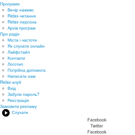
Програми
Вечір наживо
Relax-читання
Relax-персона
Архів програм
Про радіо
Міста і частоти
Як слухати онлайн
Лайфстайл
Контакти
Логотип
Потрібна допомога
Написати нам
Relax-клуб
Вхід
Забули пароль?
Реєстрація
Замовити рекламу
Слухати
Facebook
Twitter
Facebook