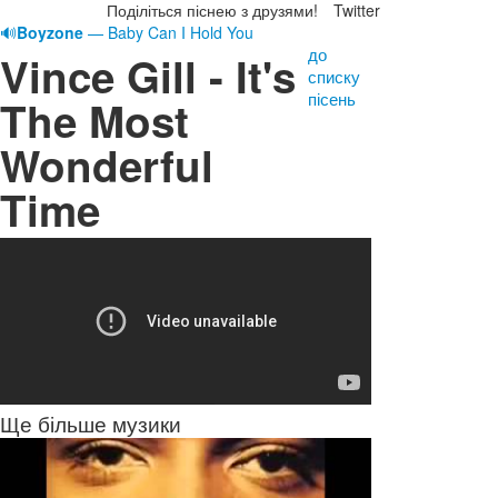
Поділіться піснею з друзями!
Twitter
🔊
Boyzone
— Baby Can I Hold You
до
Vince Gill - It's
списку
пісень
The Most
Wonderful
Time
Ще більше музики