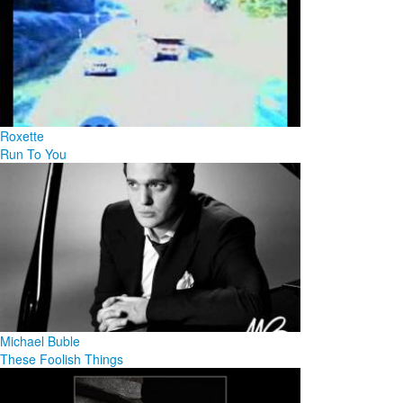
Roxette
Run To You
Michael Buble
These Foolish Things