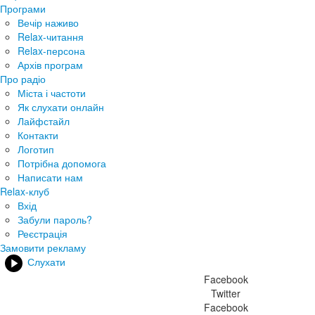
Програми
Вечір наживо
Relax-читання
Relax-персона
Архів програм
Про радіо
Міста і частоти
Як слухати онлайн
Лайфстайл
Контакти
Логотип
Потрібна допомога
Написати нам
Relax-клуб
Вхід
Забули пароль?
Реєстрація
Замовити рекламу
Слухати
Facebook
Twitter
Facebook