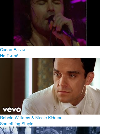
Океан Ельзи
Не Питай
Robbie Williams & Nicole Kidman
Something Stupid