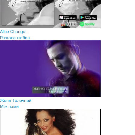
Alice Change
Розтала любов
Женя Толочний
Між нами