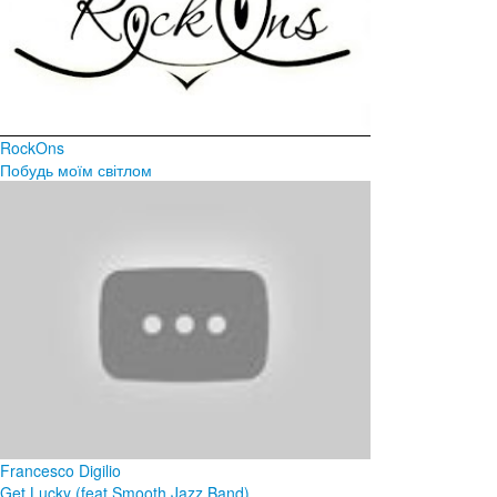
RockOns
Побудь моїм світлом
Francesco Digilio
Get Lucky (feat.Smooth Jazz Band)