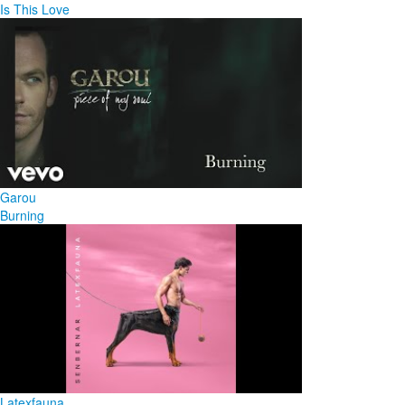
Is This Love
Garou
Burning
Latexfauna