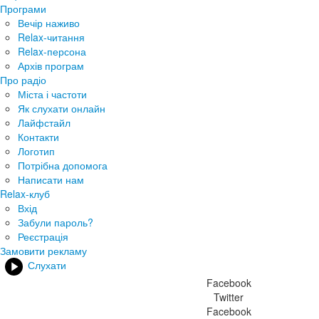
Програми
Вечір наживо
Relax-читання
Relax-персона
Архів програм
Про радіо
Міста і частоти
Як слухати онлайн
Лайфстайл
Контакти
Логотип
Потрібна допомога
Написати нам
Relax-клуб
Вхід
Забули пароль?
Реєстрація
Замовити рекламу
Слухати
Facebook
Twitter
Facebook