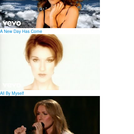
A New Day Has Come
All By Myself