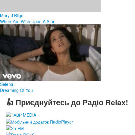
Mary J Blige
When You Wish Upon A Star
Selena
Dreaming Of You
👍 Приєднуйтесь до Радіо Relax!