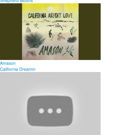
Shepherd Moons
Amason
California Dreamin