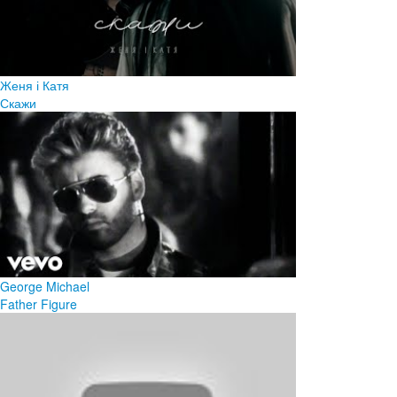
Женя і Катя
Скажи
George Michael
Father Figure