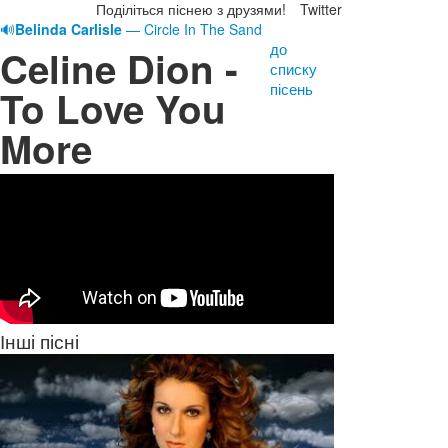
Поділіться піснею з друзями!
Twitter
🔊
Belinda Carlisle
— Circle In The Sand
до
Celine Dion -
списку
пісень
To Love You
More
Інші пісні