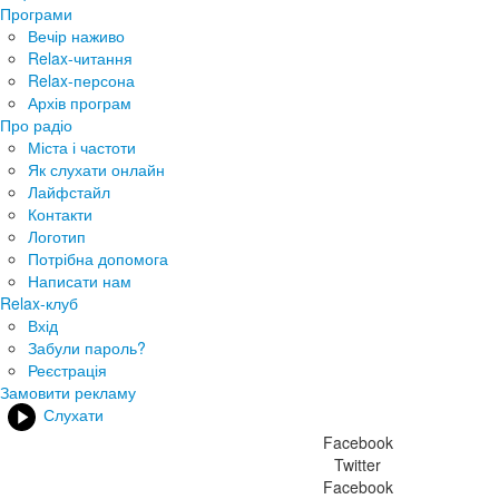
Програми
Вечір наживо
Relax-читання
Relax-персона
Архів програм
Про радіо
Міста і частоти
Як слухати онлайн
Лайфстайл
Контакти
Логотип
Потрібна допомога
Написати нам
Relax-клуб
Вхід
Забули пароль?
Реєстрація
Замовити рекламу
Слухати
Facebook
Twitter
Facebook