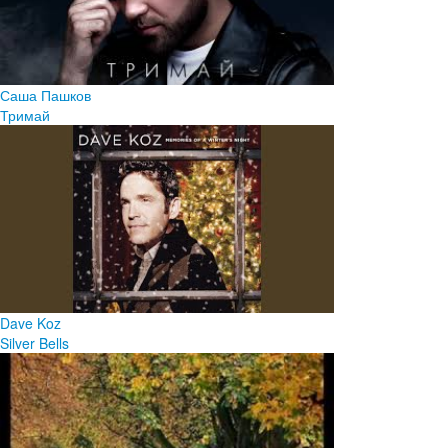
Саша Пашков
Тримай
Dave Koz
Silver Bells