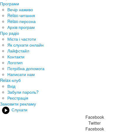
Програми
Вечір наживо
Relax-читання
Relax-персона
Архів програм
Про радіо
Міста і частоти
Як слухати онлайн
Лайфстайл
Контакти
Логотип
Потрібна допомога
Написати нам
Relax-клуб
Вхід
Забули пароль?
Реєстрація
Замовити рекламу
Слухати
Facebook
Twitter
Facebook