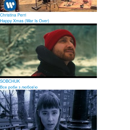
Christina Perri
Happy Xmas (War Is Over)
SOBCHUK
Все роби з любов'ю