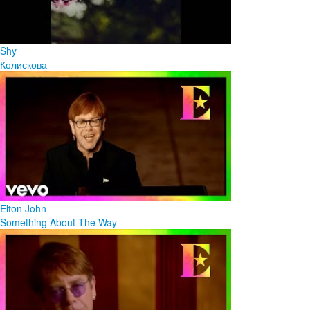
Shy
Колискова
Elton John
Something About The Way