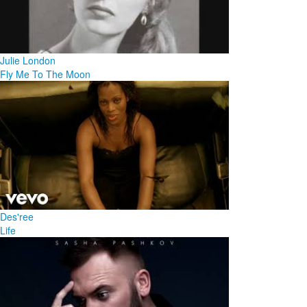
Julie London
Fly Me To The Moon
Des'ree
Life