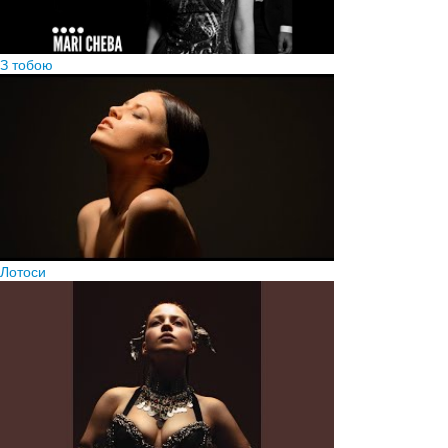
З тобою
Лотоси