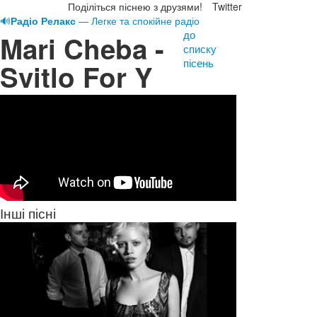
Поділіться піснею з друзями!
Twitter
🔊
Радіо Релакс
— Легке та спокійне радіо
до
Mari Cheba -
списку
пісень
Svitlo For Y
Інші пісні