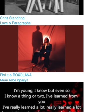
Chris Standring
Love & Paragraphs
Phil it & ROXOLANA
Мені тебе бракує