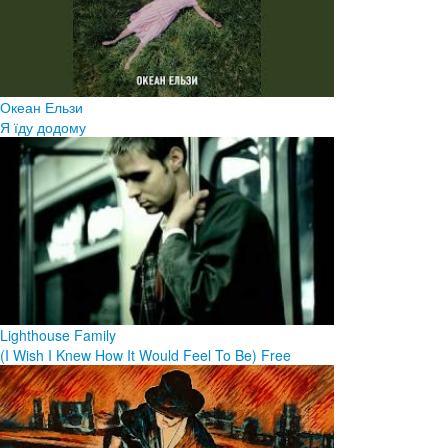
Океан Ельзи
Я їду додому
Lighthouse Family
(I Wish I Knew How It Would Feel To Be) Free