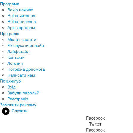
Програми
Вечір наживо
Relax-читання
Relax-персона
Архів програм
Про радіо
Міста і частоти
Як слухати онлайн
Лайфстайл
Контакти
Логотип
Потрібна допомога
Написати нам
Relax-клуб
Вхід
Забули пароль?
Реєстрація
Замовити рекламу
Слухати
Facebook
Twitter
Facebook