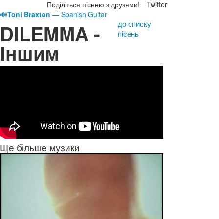
Поділіться піснею з друзями!
Twitter
🔊
Toni Braxton
— Spanish Guitar
до списку
DILEMMA -
пісень
Iншим
Ще більше музики