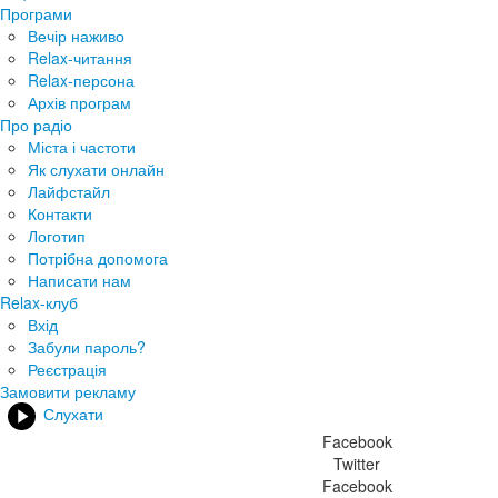
Програми
Вечір наживо
Relax-читання
Relax-персона
Архів програм
Про радіо
Міста і частоти
Як слухати онлайн
Лайфстайл
Контакти
Логотип
Потрібна допомога
Написати нам
Relax-клуб
Вхід
Забули пароль?
Реєстрація
Замовити рекламу
Слухати
Facebook
Twitter
Facebook