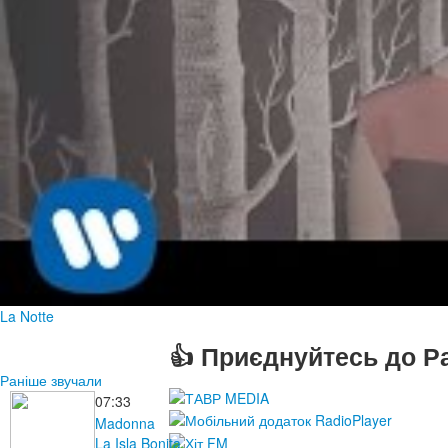
La Notte
👍 Приєднуйтесь до Ра
Раніше звучали
07:33
Madonna
La Isla Bonita