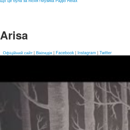
Що це була за пісня?
Музика Радіо Relax
Arisa
Офіційний сайт
|
Вікіпедія
|
Facebook
|
Instagram
|
Twitter