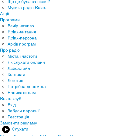
Що це була за пісня?
Музика радіо Relax
Акції
Програми
Вечір наживо
Relax-читання
Relax-персона
Архів програм
Про радіо
Міста і частоти
Як слухати онлайн
Лайфстайл
Контакти
Логотип
Потрібна допомога
Написати нам
Relax-клуб
Вхід
Забули пароль?
Реєстрація
Замовити рекламу
Слухати