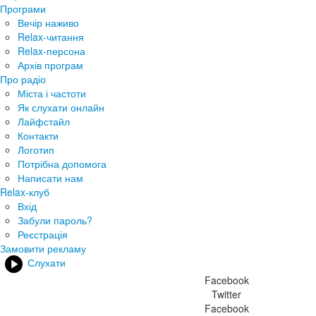
Програми
Вечір наживо
Relax-читання
Relax-персона
Архів програм
Про радіо
Міста і частоти
Як слухати онлайн
Лайфстайл
Контакти
Логотип
Потрібна допомога
Написати нам
Relax-клуб
Вхід
Забули пароль?
Реєстрація
Замовити рекламу
Слухати
Facebook
Twitter
Facebook