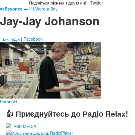
Поділіться піснею з друзями!
Twitter
🔊
Beyonce
— If I Were a Boy
Jay-Jay Johanson
Вікіпедія
|
Facebook
Paranoid
👍 Приєднуйтесь до Радіо Relax!