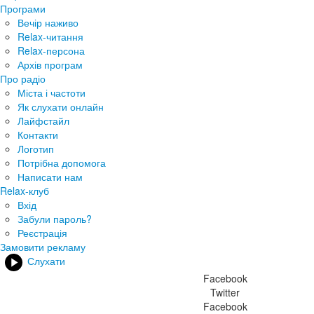
Програми
Вечір наживо
Relax-читання
Relax-персона
Архів програм
Про радіо
Міста і частоти
Як слухати онлайн
Лайфстайл
Контакти
Логотип
Потрібна допомога
Написати нам
Relax-клуб
Вхід
Забули пароль?
Реєстрація
Замовити рекламу
Слухати
Facebook
Twitter
Facebook