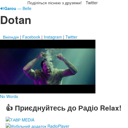
Поділіться піснею з друзями!
Twitter
🔊
Garou
— Belle
Dotan
Вікіпедія
|
Facebook
|
Instagram
|
Twitter
No Words
👍 Приєднуйтесь до Радіо Relax!