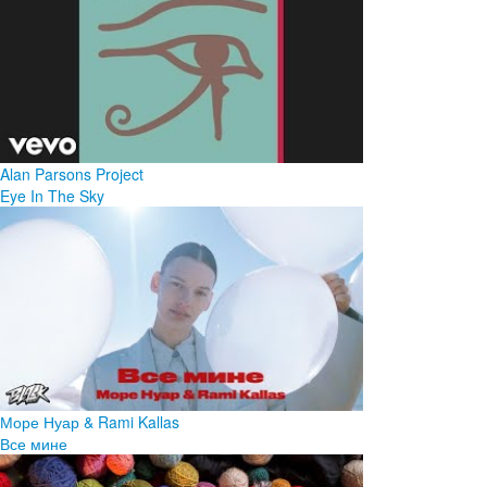
Alan Parsons Project
Eye In The Sky
Море Нуар & Rami Kallas
Все мине