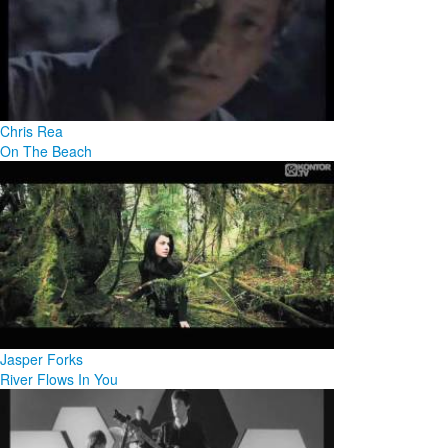
Chris Rea
On The Beach
Jasper Forks
River Flows In You