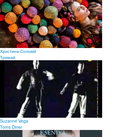
Христина Соловій
Тримай
Suzanne Vega
Toms Diner