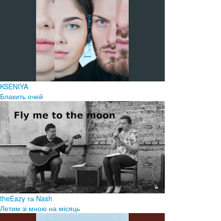
KSENIYA
Блакить очей
theEazy та Nash
Летим зі мною на місяць