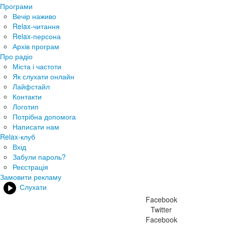
Програми
Вечір наживо
Relax-читання
Relax-персона
Архів програм
Про радіо
Міста і частоти
Як слухати онлайн
Лайфстайл
Контакти
Логотип
Потрібна допомога
Написати нам
Relax-клуб
Вхід
Забули пароль?
Реєстрація
Замовити рекламу
Слухати
Facebook
Twitter
Facebook