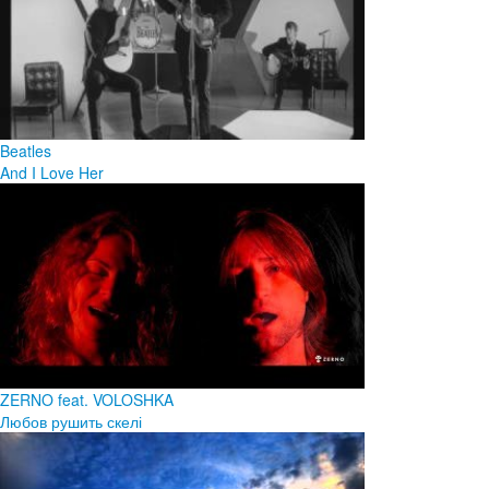
Beatles
And I Love Her
ZERNO feat. VOLOSHKA
Любов рушить скелі