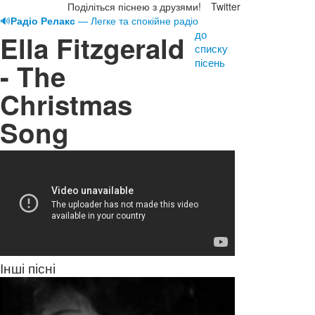
Поділіться піснею з друзями!
Twitter
🔊
Радіо Релакс
— Легке та спокійне радіо
до
Ella Fitzgerald
списку
пісень
- The
Christmas
Song
Інші пісні