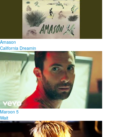
Amason
California Dreamin
Maroon 5
Wait