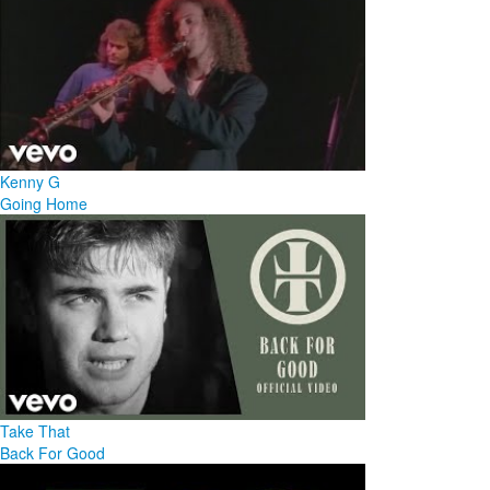
Kenny G
Going Home
Take That
Back For Good