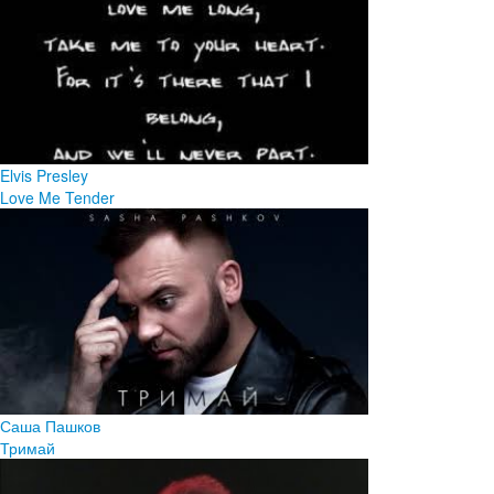
Elvis Presley
Love Me Tender
Саша Пашков
Тримай