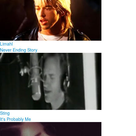
Limahl
Never Ending Story
Sting
It's Probably Me