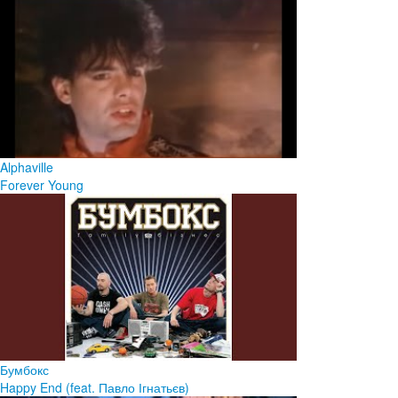
Alphaville
Forever Young
Бумбокс
Happy End (feat. Павло Ігнатьєв)