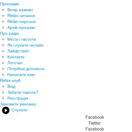
Програми
Вечір наживо
Relax-читання
Relax-персона
Архів програм
Про радіо
Міста і частоти
Як слухати онлайн
Лайфстайл
Контакти
Логотип
Потрібна допомога
Написати нам
Relax-клуб
Вхід
Забули пароль?
Реєстрація
Замовити рекламу
Слухати
Facebook
Twitter
Facebook