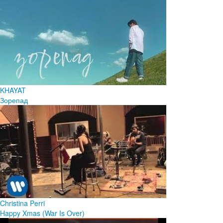
KHAYAT
Зорепад
Christina Perri
Happy Xmas (War Is Over)