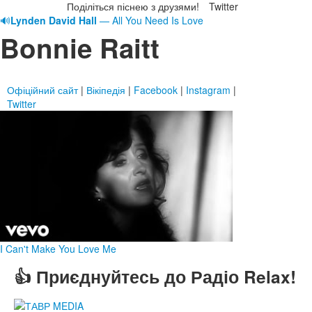
Поділіться піснею з друзями!
Twitter
🔊
Lynden David Hall
— All You Need Is Love
Bonnie Raitt
Офіційний сайт
|
Вікіпедія
|
Facebook
|
Instagram
|
Twitter
I Can't Make You Love Me
👍 Приєднуйтесь до Радіо Relax!