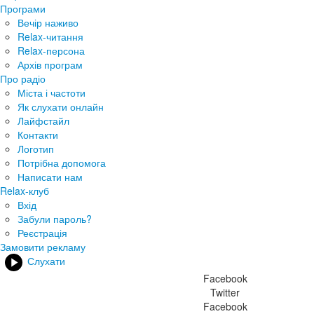
Програми
Вечір наживо
Relax-читання
Relax-персона
Архів програм
Про радіо
Міста і частоти
Як слухати онлайн
Лайфстайл
Контакти
Логотип
Потрібна допомога
Написати нам
Relax-клуб
Вхід
Забули пароль?
Реєстрація
Замовити рекламу
Слухати
Facebook
Twitter
Facebook