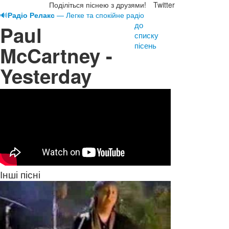
Поділіться піснею з друзями!
Twitter
🔊
Радіо Релакс
— Легке та спокійне радіо
до
Paul
списку
пісень
McCartney -
Yesterday
Інші пісні