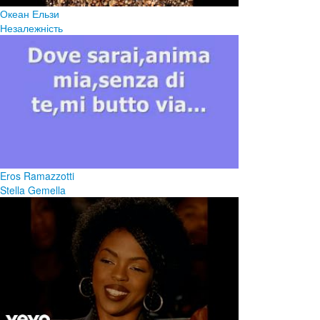
Океан Ельзи
Незалежність
Eros Ramazzotti
Stella Gemella