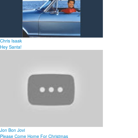
Chris Isaak
Hey Santa!
Jon Bon Jovi
Please Come Home For Christmas