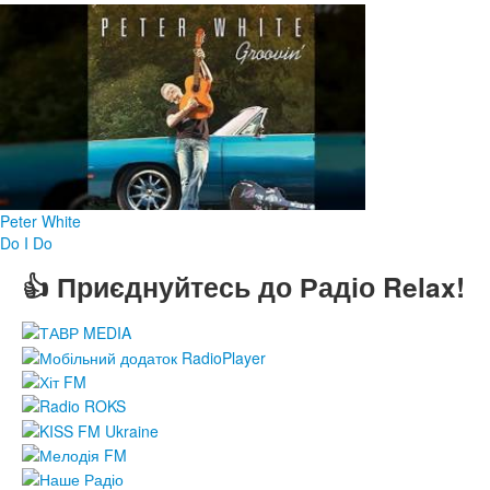
Peter White
Do I Do
👍 Приєднуйтесь до Радіо Relax!