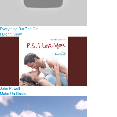
Everything But The Girl
I Didn't Know
John Powell
Make Up Kisses