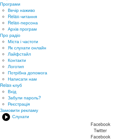
Програми
Вечір наживо
Relax-читання
Relax-персона
Архів програм
Про радіо
Міста і частоти
Як слухати онлайн
Лайфстайл
Контакти
Логотип
Потрібна допомога
Написати нам
Relax-клуб
Вхід
Забули пароль?
Реєстрація
Замовити рекламу
Слухати
Facebook
Twitter
Facebook