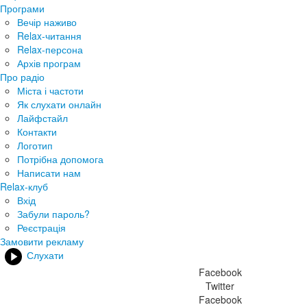
Програми
Вечір наживо
Relax-читання
Relax-персона
Архів програм
Про радіо
Міста і частоти
Як слухати онлайн
Лайфстайл
Контакти
Логотип
Потрібна допомога
Написати нам
Relax-клуб
Вхід
Забули пароль?
Реєстрація
Замовити рекламу
Слухати
Facebook
Twitter
Facebook