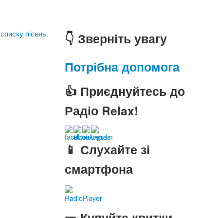
 списку пісень
👇 Зверніть увагу
Потрібна допомога
👍 Приєднуйтесь до
Радіо Relax!
📱 Слухайте зі
смартфона
RadioPlayer
🎫 Купуйте квитки