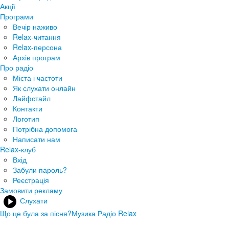
Акції
Програми
Вечір наживо
Relax-читання
Relax-персона
Архів програм
Про радіо
Міста і частоти
Як слухати онлайн
Лайфстайл
Контакти
Логотип
Потрібна допомога
Написати нам
Relax-клуб
Вхід
Забули пароль?
Реєстрація
Замовити рекламу
Слухати
Що це була за пісня?
Музика Радіо Relax