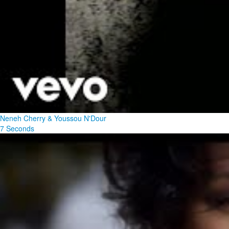
Neneh Cherry & Youssou N'Dour
7 Seconds