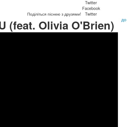
Twitter
Facebook
Поділіться піснею з друзями!
Twitter
до
U (feat. Olivia O'Brien)