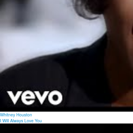
Whitney Houston
I Will Always Love You