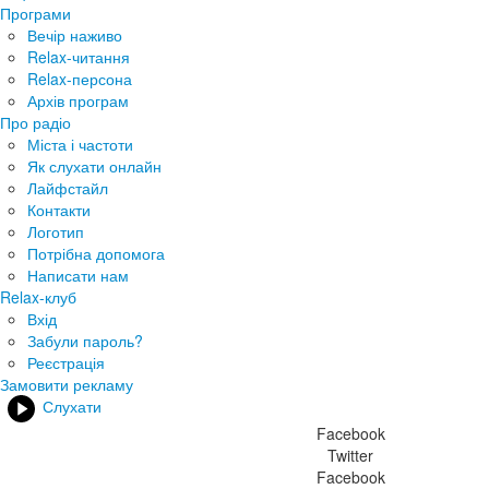
Програми
Вечір наживо
Relax-читання
Relax-персона
Архів програм
Про радіо
Міста і частоти
Як слухати онлайн
Лайфстайл
Контакти
Логотип
Потрібна допомога
Написати нам
Relax-клуб
Вхід
Забули пароль?
Реєстрація
Замовити рекламу
Слухати
Facebook
Twitter
Facebook