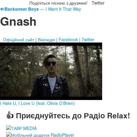
Поділіться піснею з друзями!
Twitter
🔊
Backstreet Boys
— I Want It That Way
Gnash
Офіційний сайт
|
Вікіпедія
|
Facebook
|
Twitter
I Hate U, I Love U (feat. Olivia O'Brien)
👍 Приєднуйтесь до Радіо Relax!