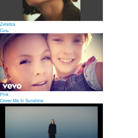
Zetetics
Cіль
P!nk
Cover Me In Sunshine