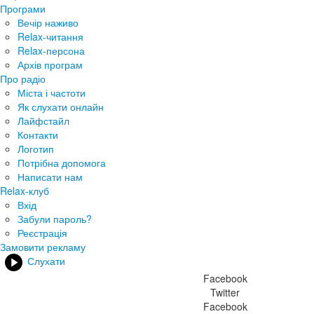
Програми
Вечір наживо
Relax-читання
Relax-персона
Архів програм
Про радіо
Міста і частоти
Як слухати онлайн
Лайфстайл
Контакти
Логотип
Потрібна допомога
Написати нам
Relax-клуб
Вхід
Забули пароль?
Реєстрація
Замовити рекламу
Слухати
Facebook
Twitter
Facebook