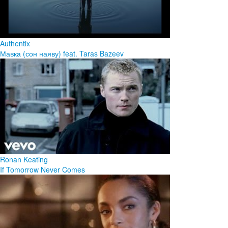
Authentix
Мавка (сон наяву) feat. Taras Bazeev
Ronan Keating
If Tomorrow Never Comes