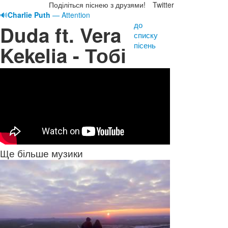
Поділіться піснею з друзями!
Twitter
🔊
Charlie Puth
— Attention
до
Duda ft. Vera
списку
пісень
Kekelia - Тобі
Ще більше музики