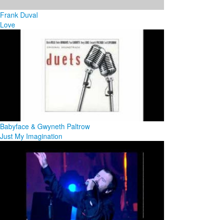
Frank Duval
Love
Babyface & Gwyneth Paltrow
Just My Imagination