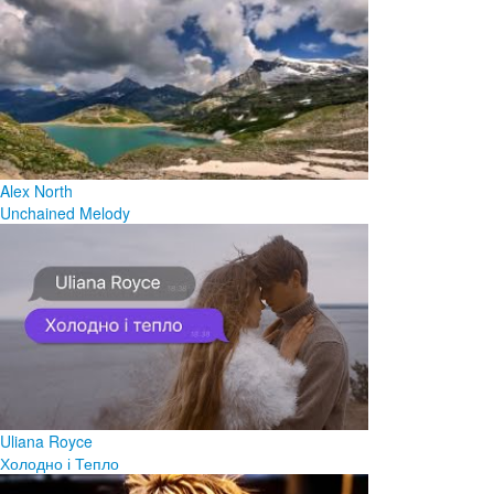
Alex North
Unchained Melody
Uliana Royce
Холодно і Тепло