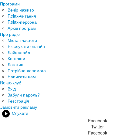
Програми
Вечір наживо
Relax-читання
Relax-персона
Архів програм
Про радіо
Міста і частоти
Як слухати онлайн
Лайфстайл
Контакти
Логотип
Потрібна допомога
Написати нам
Relax-клуб
Вхід
Забули пароль?
Реєстрація
Замовити рекламу
Слухати
Facebook
Twitter
Facebook