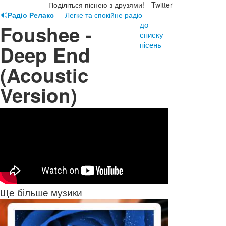
Поділіться піснею з друзями!
Twitter
🔊
Радіо Релакс
— Легке та спокійне радіо
до
Foushee -
списку
пісень
Deep End
(Acoustic
Version)
Ще більше музики