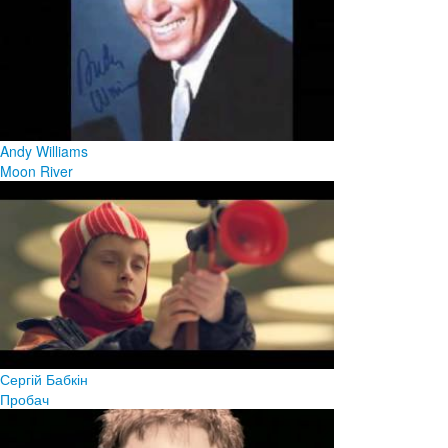
Andy Williams
Moon River
Сергій Бабкін
Пробач