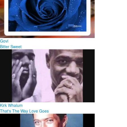
Govi
Bitter Sweet
Kirk Whalum
That's The Way Love Goes