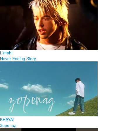
Limahl
Never Ending Story
KHAYAT
Зорепад