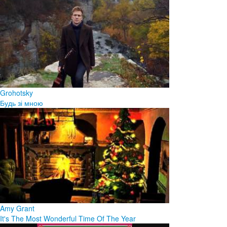
Grohotsky
Будь зі мною
Amy Grant
It's The Most Wonderful Time Of The Year