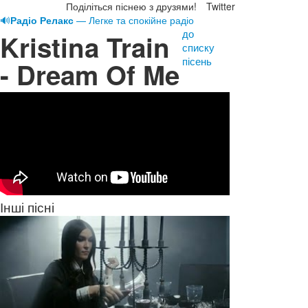
Поділіться піснею з друзями!
Twitter
🔊
Радіо Релакс
— Легке та спокійне радіо
до
Kristina Train
списку
пісень
- Dream Of Me
Інші пісні