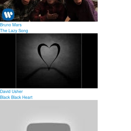
Bruno Mars
The Lazy Song
David Usher
Black Black Heart