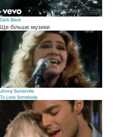
Dark Black
Ще більше музики
Jimmy Somerville
To Love Somebody