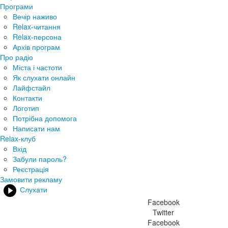
Програми
Вечір наживо
Relax-читання
Relax-персона
Архів програм
Про радіо
Міста і частоти
Як слухати онлайн
Лайфстайл
Контакти
Логотип
Потрібна допомога
Написати нам
Relax-клуб
Вхід
Забули пароль?
Реєстрація
Замовити рекламу
Слухати
Facebook
Twitter
Facebook