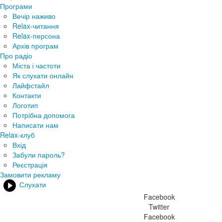
Програми
Вечір наживо
Relax-читання
Relax-персона
Архів програм
Про радіо
Міста і частоти
Як слухати онлайн
Лайфстайл
Контакти
Логотип
Потрібна допомога
Написати нам
Relax-клуб
Вхід
Забули пароль?
Реєстрація
Замовити рекламу
Слухати
Facebook
Twitter
Facebook