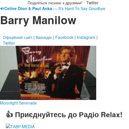
Поділіться піснею з друзями!
Twitter
🔊
Celine Dion & Paul Anka
— It's Hard To Say Goodbye
Barry Manilow
Офіційний сайт
|
Вікіпедія
|
Facebook
|
Instagram
|
Twitter
Moonlight Serenade
👍 Приєднуйтесь до Радіо Relax!