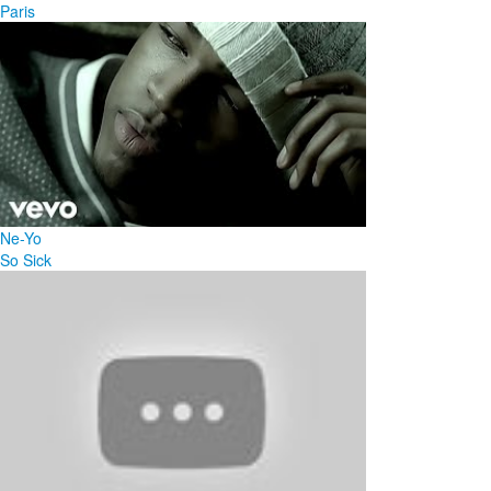
Paris
Ne-Yo
So Sick