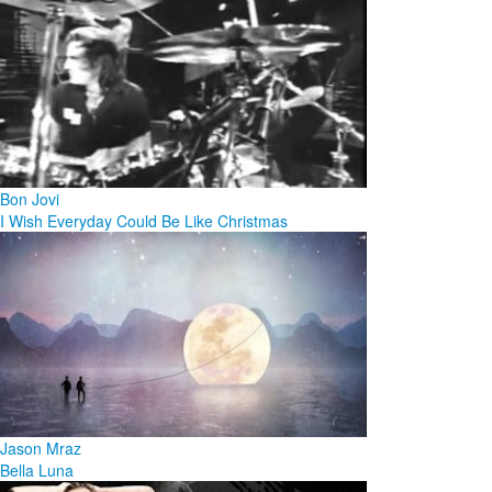
Bon Jovi
I Wish Everyday Could Be Like Christmas
Jason Mraz
Bella Luna