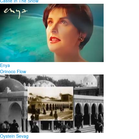
Castle In The Snow
Enya
Orinoco Flow
Oystein Sevag