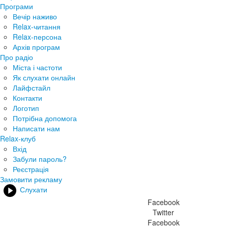
Програми
Вечір наживо
Relax-читання
Relax-персона
Архів програм
Про радіо
Міста і частоти
Як слухати онлайн
Лайфстайл
Контакти
Логотип
Потрібна допомога
Написати нам
Relax-клуб
Вхід
Забули пароль?
Реєстрація
Замовити рекламу
Слухати
Facebook
Twitter
Facebook