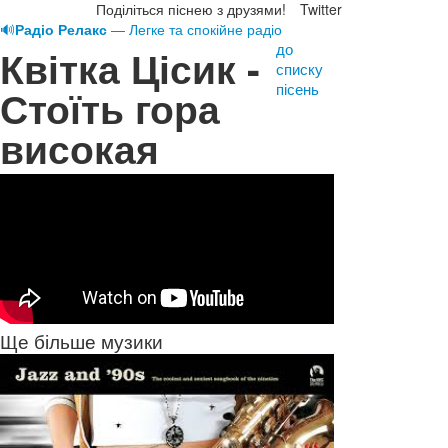
Поділіться піснею з друзями!
Twitter
🔊
Радіо Релакс
— Легке та спокійне радіо
до
Квітка Цісик -
списку
пісень
Стоїть гора
високая
Ще більше музики