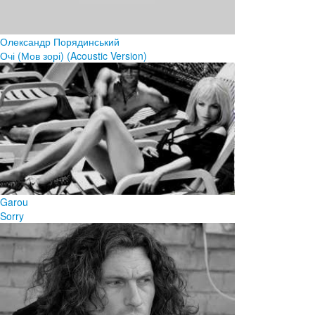
Олександр Порядинський
Очі (Мов зорі) (Acoustic Version)
Garou
Sorry