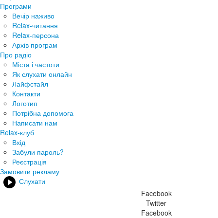
Програми
Вечір наживо
Relax-читання
Relax-персона
Архів програм
Про радіо
Міста і частоти
Як слухати онлайн
Лайфстайл
Контакти
Логотип
Потрібна допомога
Написати нам
Relax-клуб
Вхід
Забули пароль?
Реєстрація
Замовити рекламу
Слухати
Facebook
Twitter
Facebook