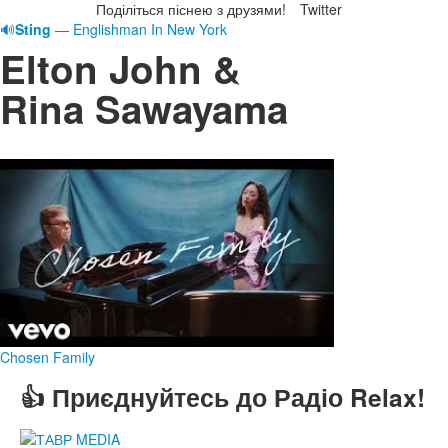
Поділіться піснею з друзями!
Twitter
🔊
Sting
— Englishman In New York
Elton John &
Rina Sawayama
Chosen Family
👍 Приєднуйтесь до Радіо Relax!