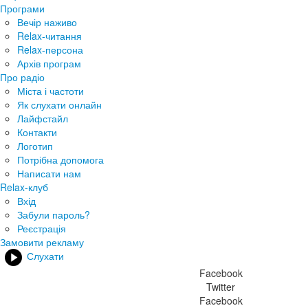
Програми
Вечір наживо
Relax-читання
Relax-персона
Архів програм
Про радіо
Міста і частоти
Як слухати онлайн
Лайфстайл
Контакти
Логотип
Потрібна допомога
Написати нам
Relax-клуб
Вхід
Забули пароль?
Реєстрація
Замовити рекламу
Слухати
Facebook
Twitter
Facebook