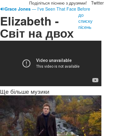
Поділіться піснею з друзями!
Twitter
🔊
Grace Jones
— I've Seen That Face Before
до
Elizabeth -
списку
пісень
Світ на двох
Ще більше музики