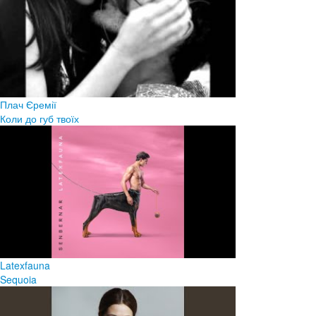
Плач Єремії
Коли до губ твоїх
Latexfauna
Sequoia