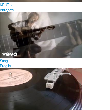
KRUTЬ
Вигадати
Sting
Fragile