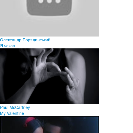
Олександр Порядинський
Я чекав
Paul McCartney
My Valentine