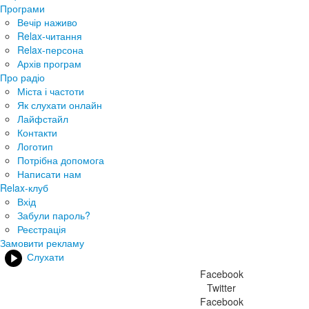
Програми
Вечір наживо
Relax-читання
Relax-персона
Архів програм
Про радіо
Міста і частоти
Як слухати онлайн
Лайфстайл
Контакти
Логотип
Потрібна допомога
Написати нам
Relax-клуб
Вхід
Забули пароль?
Реєстрація
Замовити рекламу
Слухати
Facebook
Twitter
Facebook