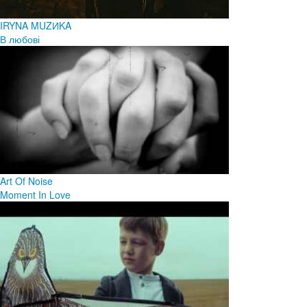
IRYNA MUZИKA
В любові
Art Of Noise
Moment In Love