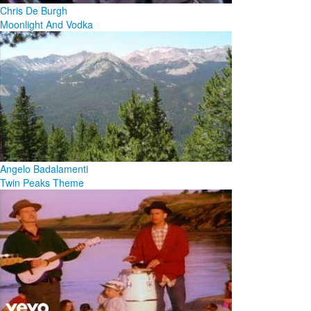
Chris De Burgh
Moonlight And Vodka
Angelo Badalamenti
Twin Peaks Theme