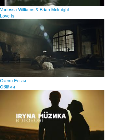
Vanessa Williams & Brian Mcknight
Love Is
Океан Ельзи
Обійми