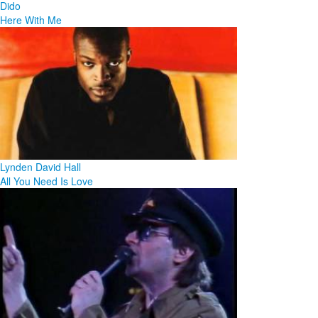
Dido
Here With Me
Lynden David Hall
All You Need Is Love