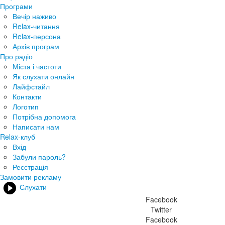
Програми
Вечір наживо
Relax-читання
Relax-персона
Архів програм
Про радіо
Міста і частоти
Як слухати онлайн
Лайфстайл
Контакти
Логотип
Потрібна допомога
Написати нам
Relax-клуб
Вхід
Забули пароль?
Реєстрація
Замовити рекламу
Слухати
Facebook
Twitter
Facebook