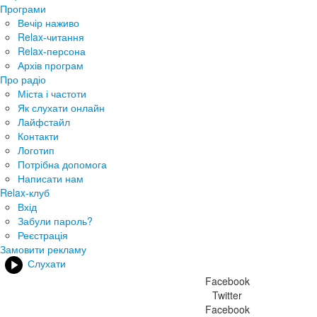
Програми
Вечір наживо
Relax-читання
Relax-персона
Архів програм
Про радіо
Міста і частоти
Як слухати онлайн
Лайфстайл
Контакти
Логотип
Потрібна допомога
Написати нам
Relax-клуб
Вхід
Забули пароль?
Реєстрація
Замовити рекламу
Слухати
Facebook
Twitter
Facebook