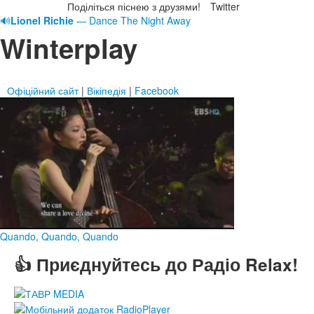
Поділіться піснею з друзями!
Twitter
🔊
Lionel Richie
— Dance The Night Away
Winterplay
Офіційний сайт
|
Вікіпедія
|
Facebook
Quando, Quando, Quando
👍 Приєднуйтесь до Радіо Relax!