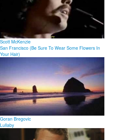
Scott McKenzie
San Francisco (Be Sure To Wear Some Flowers In
Your Hair)
Goran Bregovic
Lullaby