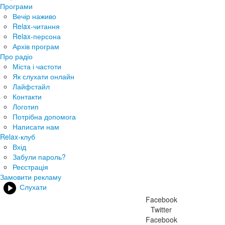
Програми
Вечір наживо
Relax-читання
Relax-персона
Архів програм
Про радіо
Міста і частоти
Як слухати онлайн
Лайфстайл
Контакти
Логотип
Потрібна допомога
Написати нам
Relax-клуб
Вхід
Забули пароль?
Реєстрація
Замовити рекламу
Слухати
Facebook
Twitter
Facebook