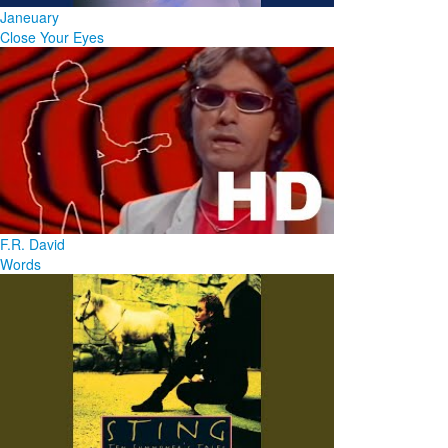
Janeuary
Close Your Eyes
F.R. David
Words