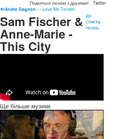
Поділіться піснею з друзями!
Twitter
🔊
Andre Gagnon
— Love Me Tender
до
Sam Fischer &
списку
пісень
Anne-Marie -
This City
Ще більше музики