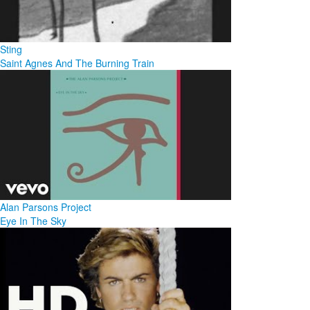
Sting
Saint Agnes And The Burning Train
Alan Parsons Project
Eye In The Sky