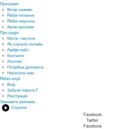
Програми
Вечір наживо
Relax-читання
Relax-персона
Архів програм
Про радіо
Міста і частоти
Як слухати онлайн
Лайфстайл
Контакти
Логотип
Потрібна допомога
Написати нам
Relax-клуб
Вхід
Забули пароль?
Реєстрація
Замовити рекламу
Слухати
Facebook
Twitter
Facebook