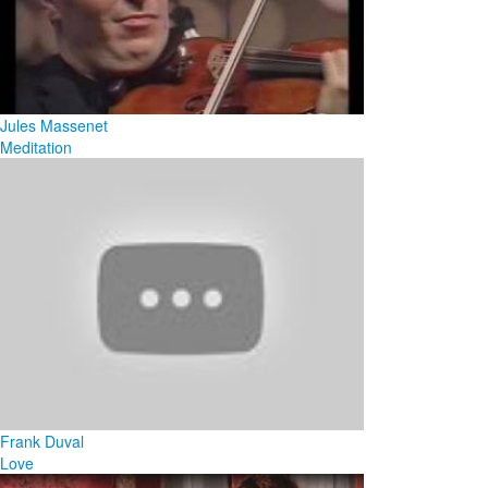
Jules Massenet
Meditation
Frank Duval
Love