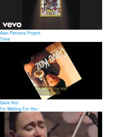
Alan Parsons Project
Time
Dave Koz
I'm Waiting For You