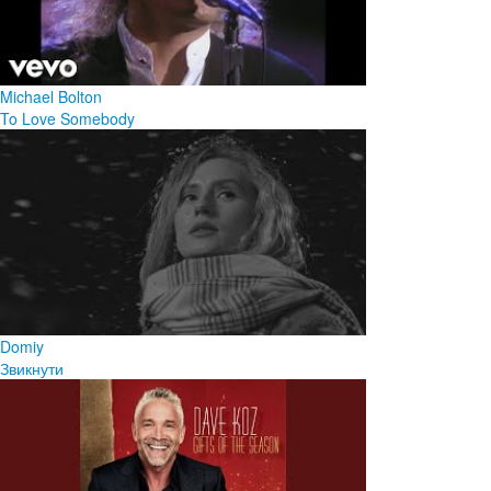
Michael Bolton
To Love Somebody
Domiy
Звикнути