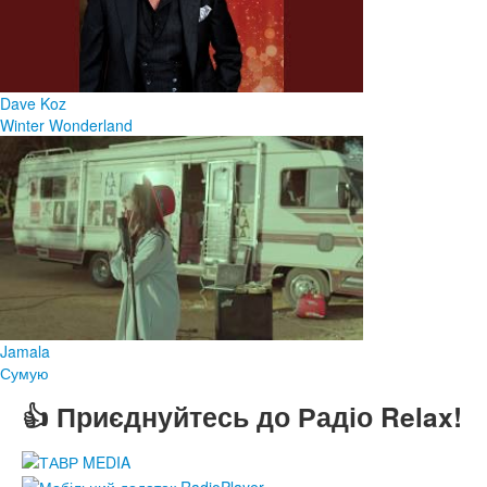
Dave Koz
Winter Wonderland
Jamala
Сумую
👍 Приєднуйтесь до Радіо Relax!