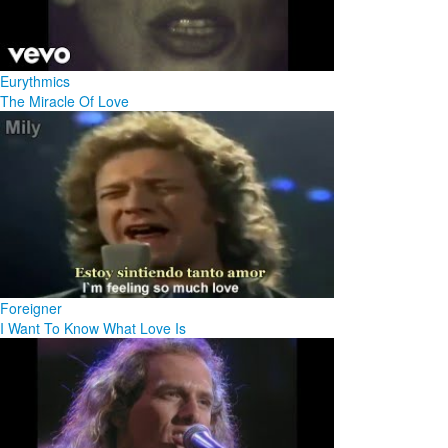
Eurythmics
The Miracle Of Love
Foreigner
I Want To Know What Love Is