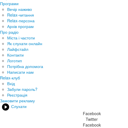
Програми
Вечір наживо
Relax-читання
Relax-персона
Архів програм
Про радіо
Міста і частоти
Як слухати онлайн
Лайфстайл
Контакти
Логотип
Потрібна допомога
Написати нам
Relax-клуб
Вхід
Забули пароль?
Реєстрація
Замовити рекламу
Слухати
Facebook
Twitter
Facebook