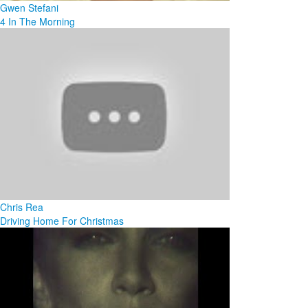
Gwen Stefani
4 In The Morning
Chris Rea
Driving Home For Christmas