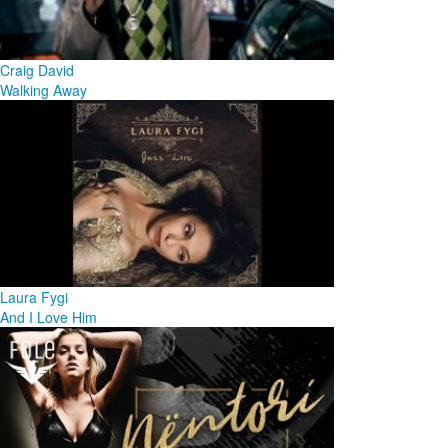
Craig David
Walking Away
Laura Fygi
And I Love Him