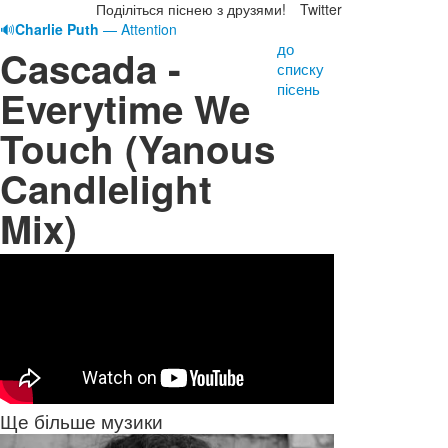
Поділіться піснею з друзями!
Twitter
🔊
Charlie Puth
— Attention
до
Cascada -
списку
пісень
Everytime We
Touch (Yanous
Candlelight
Mix)
Ще більше музики