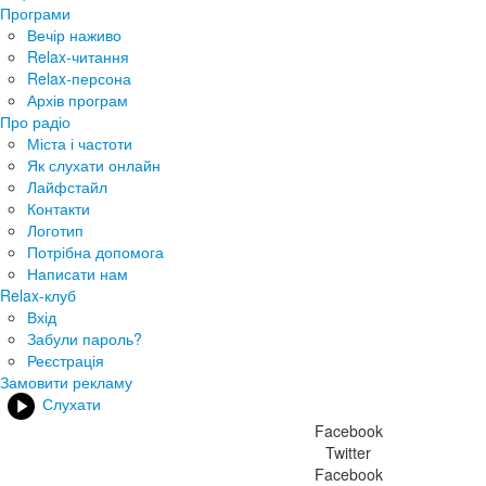
Програми
Вечір наживо
Relax-читання
Relax-персона
Архів програм
Про радіо
Міста і частоти
Як слухати онлайн
Лайфстайл
Контакти
Логотип
Потрібна допомога
Написати нам
Relax-клуб
Вхід
Забули пароль?
Реєстрація
Замовити рекламу
Слухати
Facebook
Twitter
Facebook