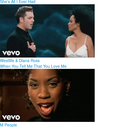
She's All I Ever Had
Westlife & Diana Ross
When You Tell Me That You Love Me
M People