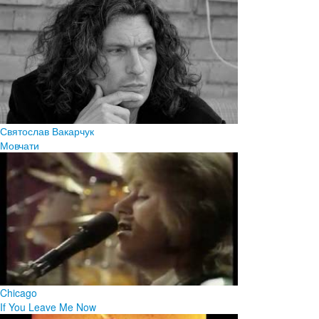
Святослав Вакарчук
Мовчати
Chicago
If You Leave Me Now