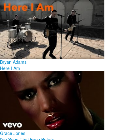
Bryan Adams
Here I Am
Grace Jones
I've Seen That Face Before