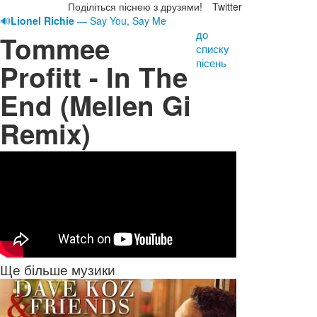
Поділіться піснею з друзями!
Twitter
🔊
Lionel Richie
— Say You, Say Me
до
Tommee
списку
пісень
Profitt - In The
End (Mellen Gi
Remix)
Ще більше музики