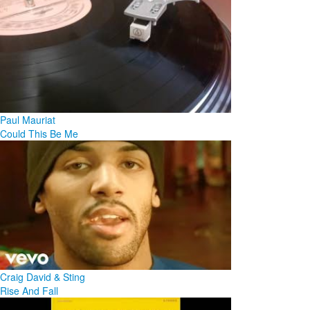
Paul Mauriat
Could This Be Me
Craig David & Sting
Rise And Fall