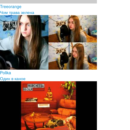
Treeorange
Чом трава зелена
Polika
Один в каное