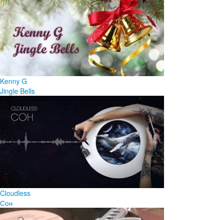
Kenny G
Jingle Bells
Cloudless
Сон