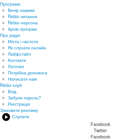
Програми
Вечір наживо
Relax-читання
Relax-персона
Архів програм
Про радіо
Міста і частоти
Як слухати онлайн
Лайфстайл
Контакти
Логотип
Потрібна допомога
Написати нам
Relax-клуб
Вхід
Забули пароль?
Реєстрація
Замовити рекламу
Слухати
Facebook
Twitter
Facebook