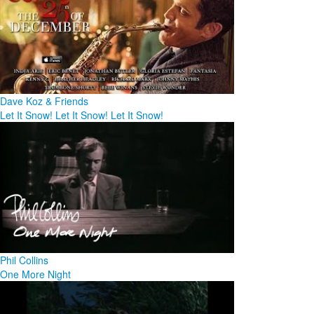
Dave Koz & Friends
Let It Snow! Let It Snow! Let It Snow!
Phil Collins
One More Night