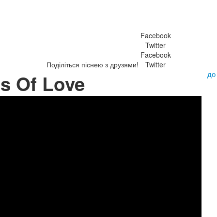
Facebook
Twitter
Facebook
Поділіться піснею з друзями!
Twitter
до
ns Of Love