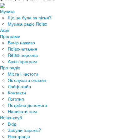
Музика
Що це була за пісня?
Музика радіо Relax
Акції
Програми
Вечір наживо
Relax-читання
Relax-персона
Архів програм
Про радіо
Міста і частоти
Як слухати онлайн
Лайфстайл
Контакти
Логотип
Потрібна допомога
Написати нам
Relax-клуб
Вхід
Забули пароль?
Реєстрація