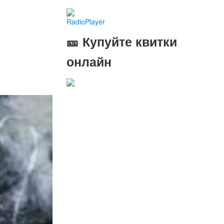
RadioPlayer
🎫 Купуйте квитки
онлайн