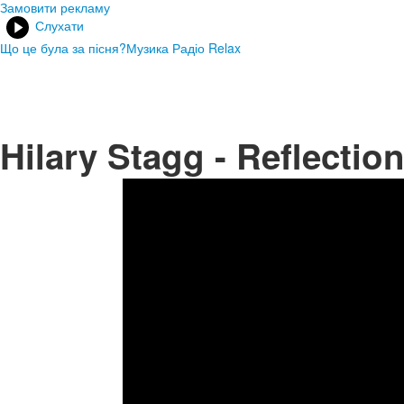
Замовити рекламу
Слухати
Що це була за пісня?
Музика Радіо Relax
Hilary Stagg - Reflectio