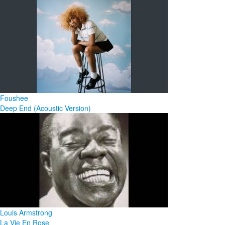
Foushee
Deep End (Acoustic Version)
Louis Armstrong
La Vie En Rose