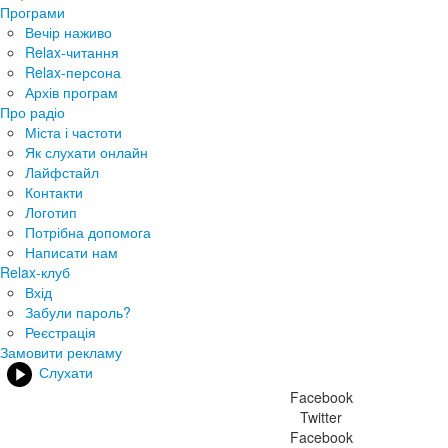
Програми
Вечір наживо
Relax-читання
Relax-персона
Архів програм
Про радіо
Міста і частоти
Як слухати онлайн
Лайфстайл
Контакти
Логотип
Потрібна допомога
Написати нам
Relax-клуб
Вхід
Забули пароль?
Реєстрація
Замовити рекламу
Слухати
Facebook
Twitter
Facebook