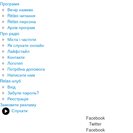
Програми
Вечір наживо
Relax-читання
Relax-персона
Архів програм
Про радіо
Міста і частоти
Як слухати онлайн
Лайфстайл
Контакти
Логотип
Потрібна допомога
Написати нам
Relax-клуб
Вхід
Забули пароль?
Реєстрація
Замовити рекламу
Слухати
Facebook
Twitter
Facebook