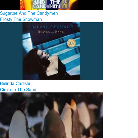
Sugarpie And The Candymen
Frosty The Snowman
Belinda Carlisle
Circle In The Sand