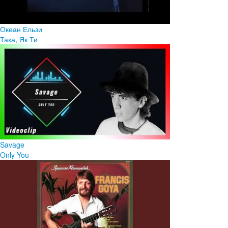
Океан Ельзи
Така, Як Ти
Savage
Only You