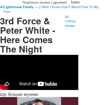
Поділіться піснею з друзями!
Twitter
🔊
Lighthouse Family
— (I Wish I Knew How It Would Feel To Be)
Free
до
3rd Force &
списку
пісень
Peter White -
Here Comes
The Night
Ще більше музики