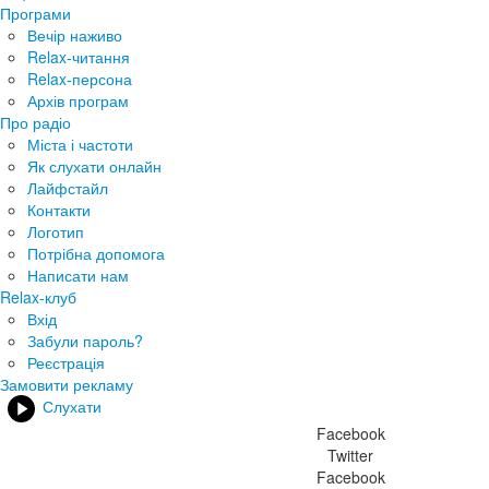
Програми
Вечір наживо
Relax-читання
Relax-персона
Архів програм
Про радіо
Міста і частоти
Як слухати онлайн
Лайфстайл
Контакти
Логотип
Потрібна допомога
Написати нам
Relax-клуб
Вхід
Забули пароль?
Реєстрація
Замовити рекламу
Слухати
Facebook
Twitter
Facebook