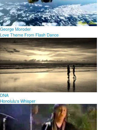
George Moroder
Love Theme From Flash Dance
DNA
Honolulu's Whisper