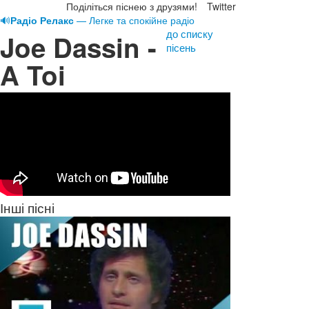
Поділіться піснею з друзями!
Twitter
🔊
Радіо Релакс
— Легке та спокійне радіо
до списку
Joe Dassin -
пісень
A Toi
Інші пісні