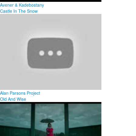
Avener & Kadebostany
Castle In The Snow
Alan Parsons Project
Old And Wise