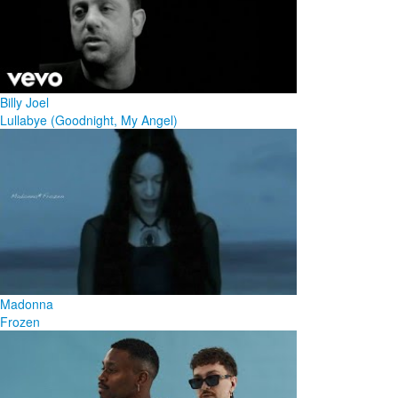
Billy Joel
Lullabye (Goodnight, My Angel)
Madonna
Frozen