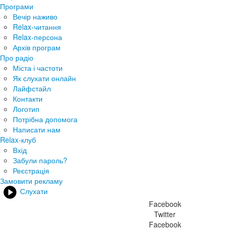
Програми
Вечір наживо
Relax-читання
Relax-персона
Архів програм
Про радіо
Міста і частоти
Як слухати онлайн
Лайфстайл
Контакти
Логотип
Потрібна допомога
Написати нам
Relax-клуб
Вхід
Забули пароль?
Реєстрація
Замовити рекламу
Слухати
Facebook
Twitter
Facebook