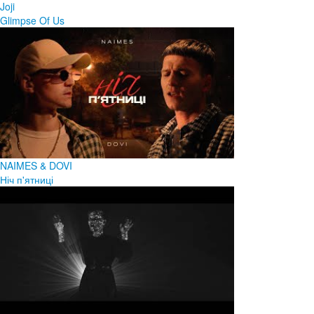
Joji
Glimpse Of Us
NAIMES & DOVI
Ніч п'ятниці