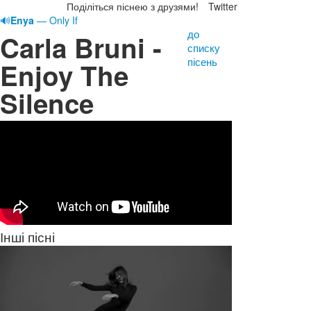
Поділіться піснею з друзями!
Twitter
🔊
Enya
— Only If
до
Carla Bruni -
списку
пісень
Enjoy The
Silence
Інші пісні