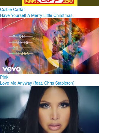
Colbie Caillat
Have Yourself A Merry Little Christmas
P!nk
Love Me Anyway (feat. Chris Stapleton)