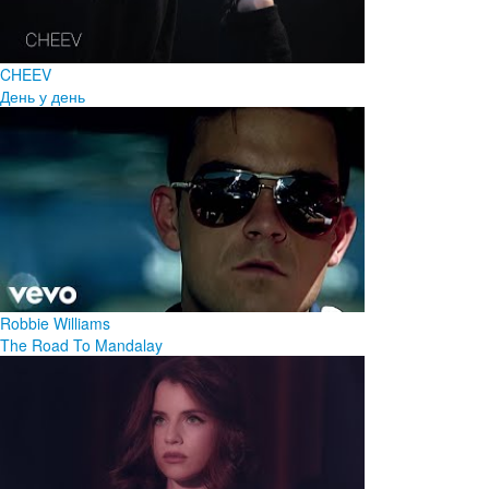
CHEEV
День у день
Robbie Williams
The Road To Mandalay