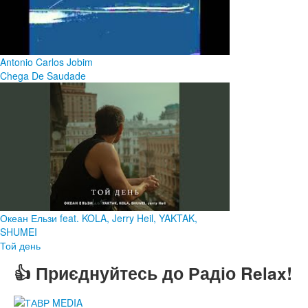
Antonio Carlos Jobim
Chega De Saudade
Океан Ельзи feat. KOLA, Jerry Heil, YAKTAK,
SHUMEI
Той день
👍 Приєднуйтесь до Радіо Relax!