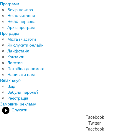
Програми
Вечір наживо
Relax-читання
Relax-персона
Архів програм
Про радіо
Міста і частоти
Як слухати онлайн
Лайфстайл
Контакти
Логотип
Потрібна допомога
Написати нам
Relax-клуб
Вхід
Забули пароль?
Реєстрація
Замовити рекламу
Слухати
Facebook
Twitter
Facebook