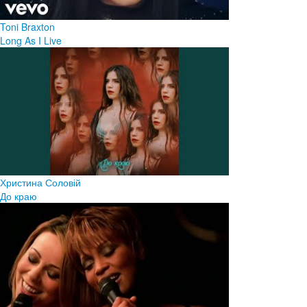
Toni Braxton
Long As I Live
Христина Соловій
До краю