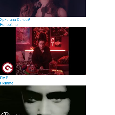
Христина Соловій
Fortepiano
Ely B
Flemme