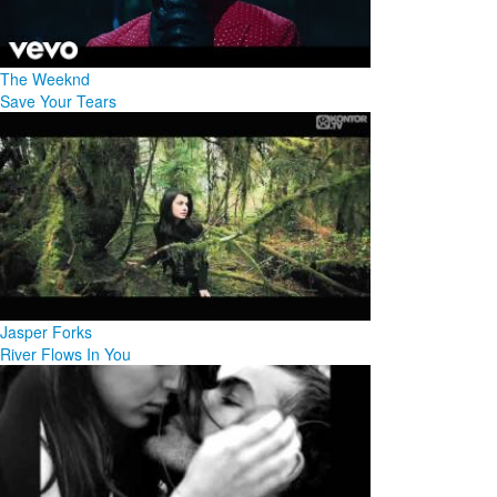
The Weeknd
Save Your Tears
Jasper Forks
River Flows In You