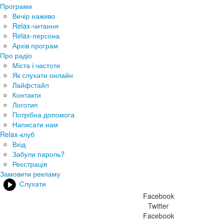
Програми
Вечір наживо
Relax-читання
Relax-персона
Архів програм
Про радіо
Міста і частоти
Як слухати онлайн
Лайфстайл
Контакти
Логотип
Потрібна допомога
Написати нам
Relax-клуб
Вхід
Забули пароль?
Реєстрація
Замовити рекламу
Слухати
Facebook
Twitter
Facebook