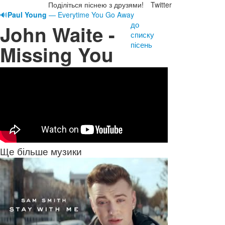
Поділіться піснею з друзями!
Twitter
🔊
Paul Young
— Everytime You Go Away
до
John Waite -
списку
пісень
Missing You
Ще більше музики