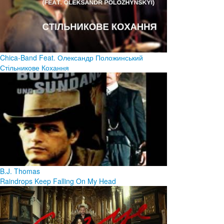
Chica-Band Feat. Олександр Положинський
Стільникове Кохання
B.J. Thomas
Raindrops Keep Falling On My Head