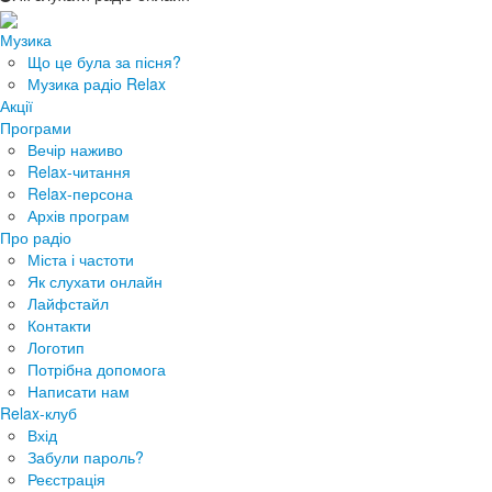
Музика
Що це була за пісня?
Музика радіо Relax
Акції
Програми
Вечір наживо
Relax-читання
Relax-персона
Архів програм
Про радіо
Міста і частоти
Як слухати онлайн
Лайфстайл
Контакти
Логотип
Потрібна допомога
Написати нам
Relax-клуб
Вхід
Забули пароль?
Реєстрація