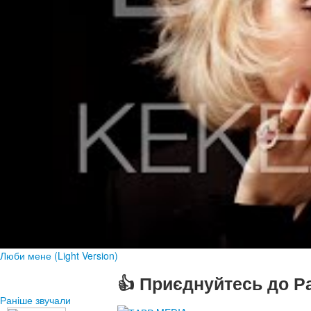
Люби мене (Light Version)
👍 Приєднуйтесь до Ра
Раніше звучали