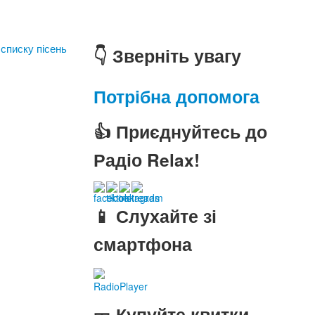
 списку пісень
👇 Зверніть увагу
Потрібна допомога
👍 Приєднуйтесь до
Радіо Relax!
📱 Слухайте зі
смартфона
RadioPlayer
🎫 Купуйте квитки