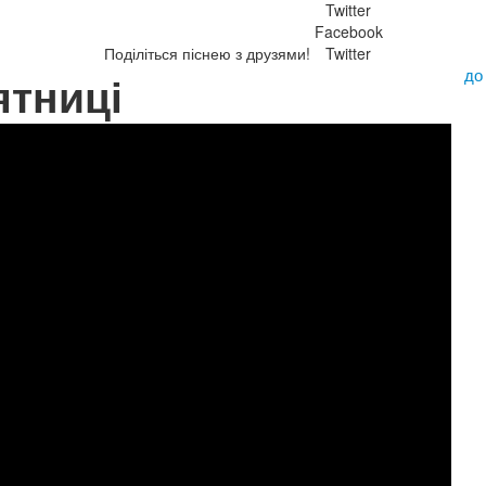
Twitter
Facebook
Поділіться піснею з друзями!
Twitter
до
ятниці