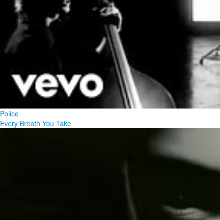
Police
Every Breath You Take