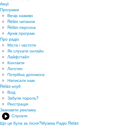
Акції
Програми
Вечір наживо
Relax-читання
Relax-персона
Архів програм
Про радіо
Міста і частоти
Як слухати онлайн
Лайфстайл
Контакти
Логотип
Потрібна допомога
Написати нам
Relax-клуб
Вхід
Забули пароль?
Реєстрація
Замовити рекламу
Слухати
Що це була за пісня?
Музика Радіо Relax