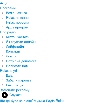
Акції
Програми
Вечір наживо
Relax-читання
Relax-персона
Архів програм
Про радіо
Міста і частоти
Як слухати онлайн
Лайфстайл
Контакти
Логотип
Потрібна допомога
Написати нам
Relax-клуб
Вхід
Забули пароль?
Реєстрація
Замовити рекламу
Слухати
Що це була за пісня?
Музика Радіо Relax