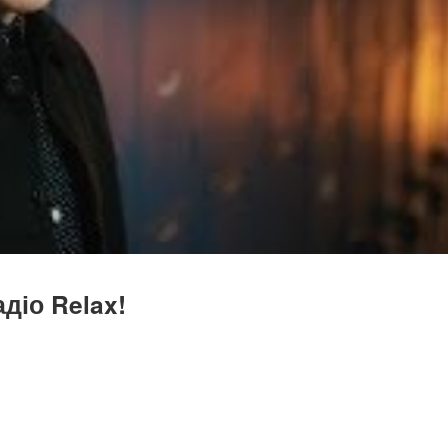
діо Relax!