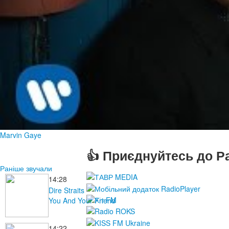
Marvin Gaye
👍 Приєднуйтесь до Ра
Раніше звучали
14:28
Dire Straits
You And Your Friend
14:22