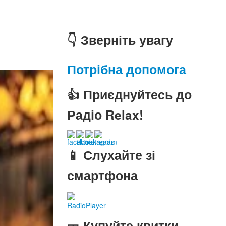
👇 Зверніть увагу
Потрібна допомога
👍 Приєднуйтесь до
Радіо Relax!
📱 Слухайте зі
смартфона
RadioPlayer
🎫 Купуйте квитки