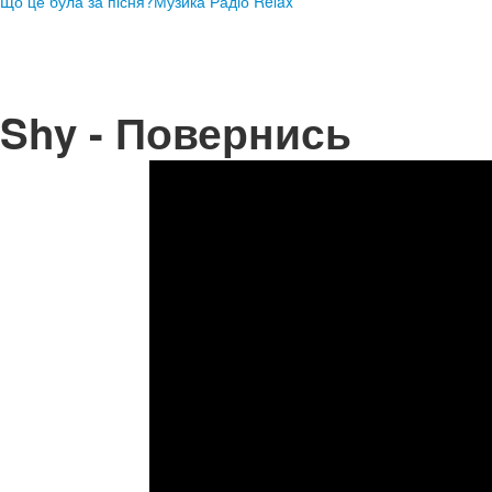
Що це була за пісня?
Музика Радіо Relax
Shy - Повернись