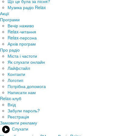
Що це була за пісня?
Музика радіо Relax
Акції
Програми
Вечір наживо
Relax-читання
Relax-персона
Архів програм
Про радіо
Міста і частоти
Як слухати онлайн
Лайфстайл
Контакти
Логотип
Потрібна допомога
Написати нам
Relax-клуб
Вхід
Забули пароль?
Реєстрація
Замовити рекламу
Слухати