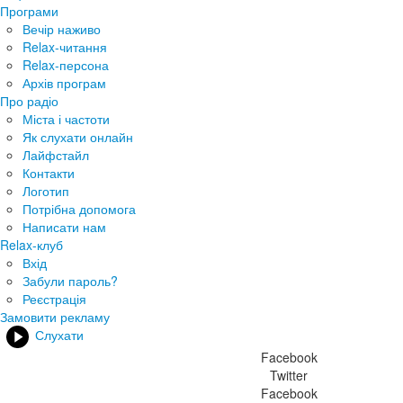
Програми
Вечір наживо
Relax-читання
Relax-персона
Архів програм
Про радіо
Міста і частоти
Як слухати онлайн
Лайфстайл
Контакти
Логотип
Потрібна допомога
Написати нам
Relax-клуб
Вхід
Забули пароль?
Реєстрація
Замовити рекламу
Слухати
Facebook
Twitter
Facebook