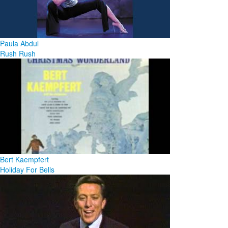
Paula Abdul
Rush Rush
Bert Kaempfert
Holiday For Bells