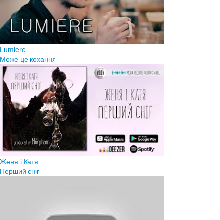
Lumiere
Може це кохання
Женя і Катя
Перший сніг