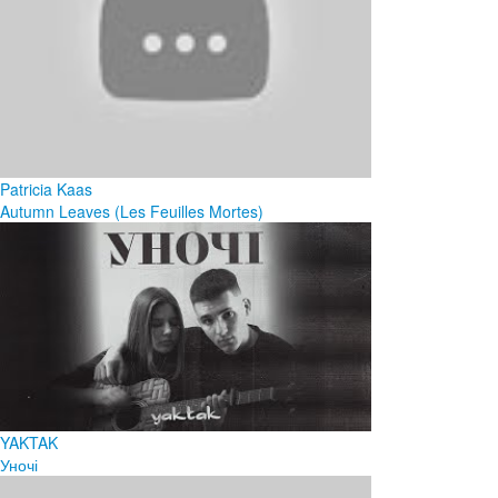
Patricia Kaas
Autumn Leaves (Les Feuilles Mortes)
YAKTAK
Уночі