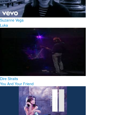
Suzanne Vega
Luka
Dire Straits
You And Your Friend