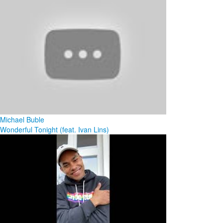
Michael Buble
Wonderful Tonight (feat. Ivan Lins)