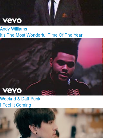
Andy Williams
It's The Most Wonderful Time Of The Year
Weeknd & Daft Punk
I Feel It Coming