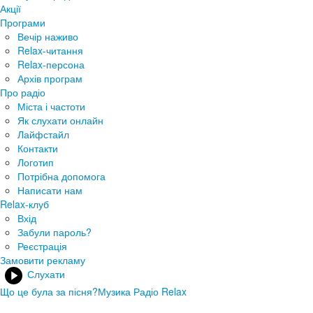
Акції
Програми
Вечір наживо
Relax-читання
Relax-персона
Архів програм
Про радіо
Міста і частоти
Як слухати онлайн
Лайфстайл
Контакти
Логотип
Потрібна допомога
Написати нам
Relax-клуб
Вхід
Забули пароль?
Реєстрація
Замовити рекламу
Слухати
Що це була за пісня?
Музика Радіо Relax