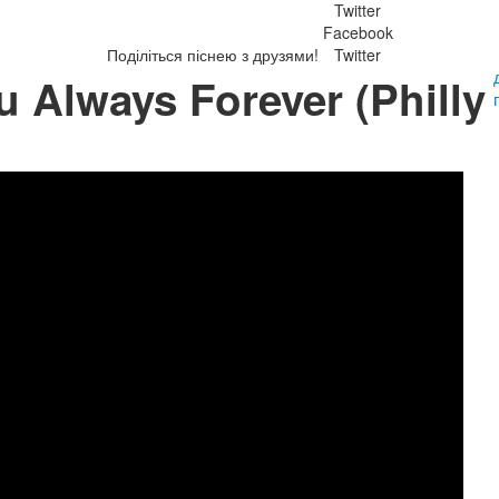
Twitter
Facebook
Поділіться піснею з друзями!
Twitter
u Always Forever (Philly