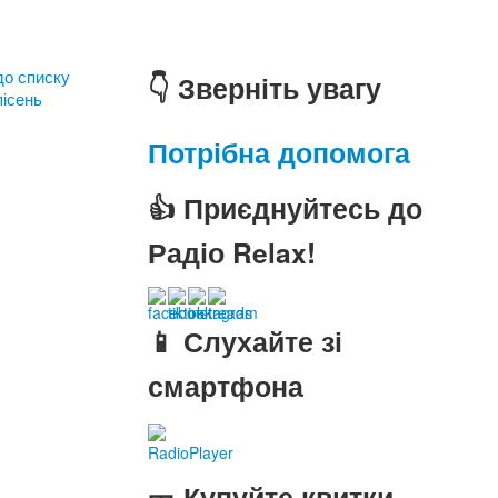
до списку
👇 Зверніть увагу
пісень
Потрібна допомога
👍 Приєднуйтесь до
Радіо Relax!
📱 Слухайте зі
смартфона
RadioPlayer
🎫 Купуйте квитки