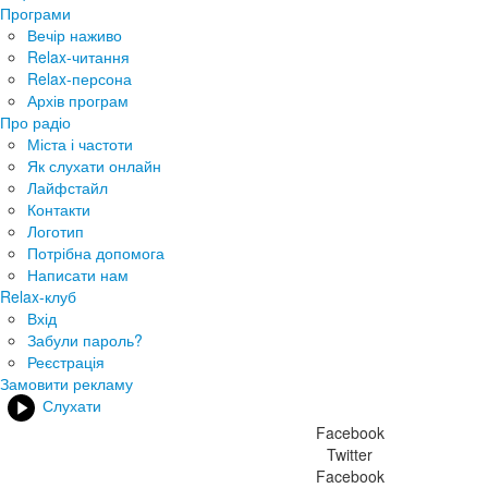
Програми
Вечір наживо
Relax-читання
Relax-персона
Архів програм
Про радіо
Міста і частоти
Як слухати онлайн
Лайфстайл
Контакти
Логотип
Потрібна допомога
Написати нам
Relax-клуб
Вхід
Забули пароль?
Реєстрація
Замовити рекламу
Слухати
Facebook
Twitter
Facebook