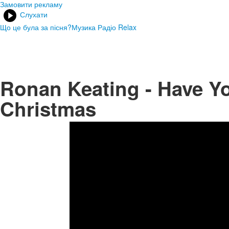
Замовити рекламу
Слухати
Що це була за пісня?
Музика Радіо Relax
Ronan Keating - Have You
Christmas