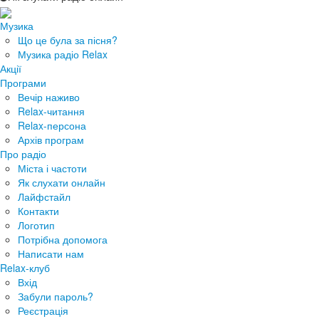
Музика
Що це була за пісня?
Музика радіо Relax
Акції
Програми
Вечір наживо
Relax-читання
Relax-персона
Архів програм
Про радіо
Міста і частоти
Як слухати онлайн
Лайфстайл
Контакти
Логотип
Потрібна допомога
Написати нам
Relax-клуб
Вхід
Забули пароль?
Реєстрація