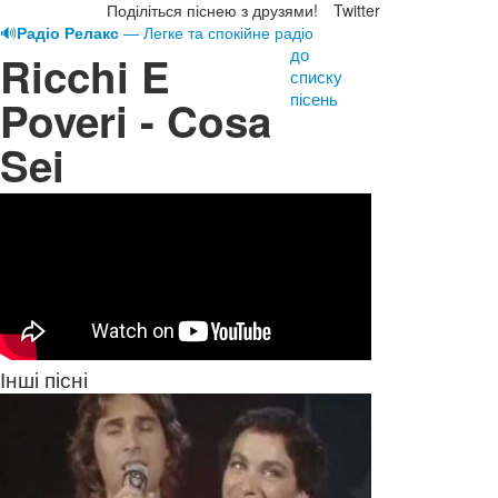
Поділіться піснею з друзями!
Twitter
🔊
Радіо Релакс
— Легке та спокійне радіо
до
Ricchi E
списку
пісень
Poveri - Cosa
Sei
Інші пісні