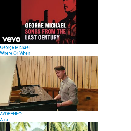
George Michael
Where Or When
AVDEENKO
А ти