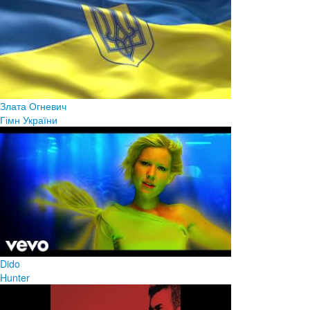
Злата Огневич
Гімн України
Dido
Hunter