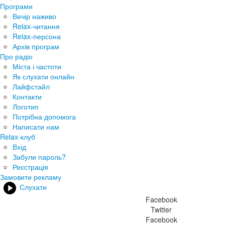
Програми
Вечір наживо
Relax-читання
Relax-персона
Архів програм
Про радіо
Міста і частоти
Як слухати онлайн
Лайфстайл
Контакти
Логотип
Потрібна допомога
Написати нам
Relax-клуб
Вхід
Забули пароль?
Реєстрація
Замовити рекламу
Слухати
Facebook
Twitter
Facebook