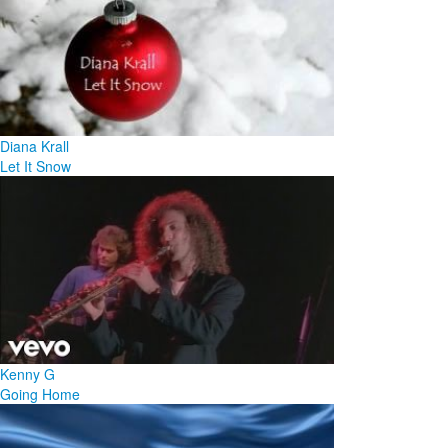
Diana Krall
Let It Snow
Kenny G
Going Home