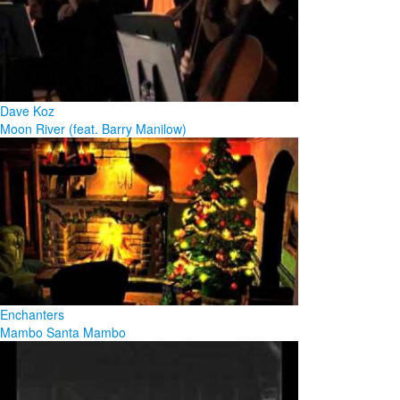
Dave Koz
Moon River (feat. Barry Manilow)
Enchanters
Mambo Santa Mambo