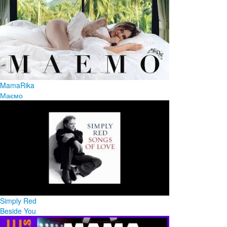
MamaRika
Маємо
Simply Red
Beside You