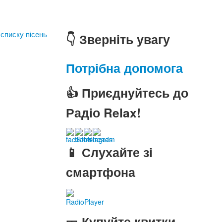
 списку пісень
👇 Зверніть увагу
Потрібна допомога
👍 Приєднуйтесь до
Радіо Relax!
📱 Слухайте зі
смартфона
RadioPlayer
🎫 Купуйте квитки