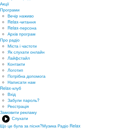
Акції
Програми
Вечір наживо
Relax-читання
Relax-персона
Архів програм
Про радіо
Міста і частоти
Як слухати онлайн
Лайфстайл
Контакти
Логотип
Потрібна допомога
Написати нам
Relax-клуб
Вхід
Забули пароль?
Реєстрація
Замовити рекламу
Слухати
Що це була за пісня?
Музика Радіо Relax